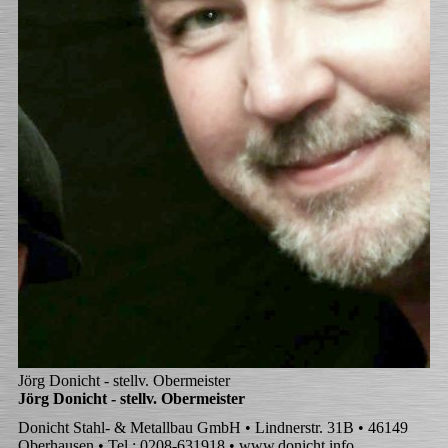
Jörg Donicht - stellv. Obermeister
Jörg Donicht - stellv. Obermeister
Donicht Stahl- & Metallbau GmbH • Lindnerstr. 31B • 46149
Oberhausen • Tel.: 0208-631918 • www.donicht.info